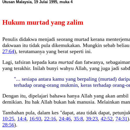
Utusan Malaysia, 19 Julai 1995, muka 4
Hukum murtad yang zalim
Penulis didakwa menjadi seorang murtad kerana menterjemah
dakwaan itu tidak pula dikemukakan. Mungkin sebab beliau 
27:64
), terutamanya yang berat seperti ini.
Lagi, tafsiran kepada kata
murtad
dan fatwanya, sebagaimana
yang terakhir. Inilah bunyi wahyu Allah, yang juga jadi s
"... sesiapa antara kamu yang berpaling (murtad) dar
terhadap orang-orang mukmin, keras terhadap orang-ora
Dengan itu, dipelajari bahawa hanya Allah yang akan ambil 
demikian. Itu hak Allah bukan hak manusia. Melainkan manus
Tambahan pula, dalam kes "dapat, atau tidak dapat, petunjuk
10:25
,
14:4
,
16:93
,
22:16
,
24:46
,
35:8
,
39:23
,
42:52
,
74:31
)
28:56
).