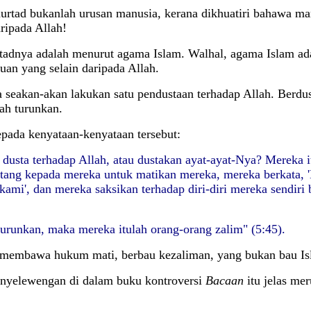
 murtad bukanlah urusan manusia, kerana dikhuatiri bahawa ma
ripada Allah!
dnya adalah menurut agama Islam. Walhal, agama Islam ada
uan yang selain daripada Allah.
akan-akan lakukan satu pendustaan terhadap Allah. Berdust
lah turunkan.
epada kenyataan-kenyataan tersebut:
 dusta terhadap Allah, atau dustakan ayat-ayat-Nya? Mereka 
tang kepada mereka untuk matikan mereka, mereka berkata, '
 kami', dan mereka saksikan terhadap diri-diri mereka sendir
turunkan, maka mereka itulah orang-orang zalim"
(5:45).
 membawa hukum mati, berbau kezaliman, yang bukan bau Is
penyelewengan di dalam buku kontroversi
Bacaan
itu jelas me