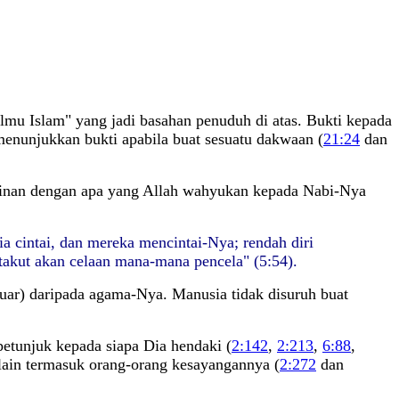
lmu Islam" yang jadi basahan penuduh di atas. Bukti kepada
menunjukkan bukti apabila buat sesuatu dakwaan (
21:24
dan
rlainan dengan apa yang Allah wahyukan kepada Nabi-Nya
a cintai, dan mereka mencintai-Nya; rendah diri
 takut akan celaan mana-mana pencela" (5:54).
luar) daripada agama-Nya. Manusia tidak disuruh buat
 petunjuk kepada siapa Dia hendaki (
2:142
,
2:213
,
6:88
,
 lain termasuk orang-orang kesayangannya (
2:272
dan