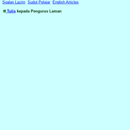
Soalan Lazim
Sudut Pelajar
English Articles
Tulis
kepada Pengurus Laman