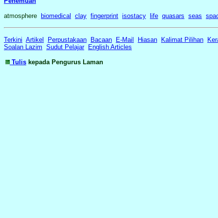
Penemuan
atmosphere
biomedical
clay
fingerprint
isostacy
life
quasars
seas
spa
Terkini
Artikel
Perpustakaan
Bacaan
E-Mail
Hiasan
Kalimat Pilihan
Ker
Soalan Lazim
Sudut Pelajar
English Articles
Tulis
kepada Pengurus Laman