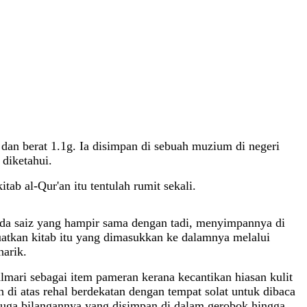
 dan berat 1.1g. Ia disimpan di sebuah muzium di negeri
 diketahui.
b al-Qur'an itu tentulah rumit sekali.
pada saiz yang hampir sama dengan tadi, menyimpannya di
uatkan kitab itu yang dimasukkan ke dalamnya melalui
narik.
almari sebagai item pameran kerana kecantikan hiasan kulit
 di atas rehal berdekatan dengan tempat solat untuk dibaca
 juga bilangannya yang disimpan di dalam gerobok hingga