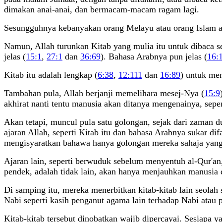
dimakan anai-anai, dan bermacam-macam ragam lagi.
Sesungguhnya kebanyakan orang Melayu atau orang Islam a
Namun, Allah turunkan Kitab yang mulia itu untuk dibaca se
jelas (
15:1
,
27:1
dan
36:69
). Bahasa Arabnya pun jelas (
16:
Kitab itu adalah lengkap (
6:38
,
12:111
dan
16:89
) untuk men
Tambahan pula, Allah berjanji memelihara mesej-Nya (
15:9
akhirat nanti tentu manusia akan ditanya mengenainya, seper
Akan tetapi, muncul pula satu golongan, sejak dari zaman 
ajaran Allah, seperti Kitab itu dan bahasa Arabnya sukar 
mengisyaratkan bahawa hanya golongan mereka sahaja yang 
Ajaran lain, seperti berwuduk sebelum menyentuh al-Qur'a
pendek, adalah tidak lain, akan hanya menjauhkan manusia d
Di samping itu, mereka menerbitkan kitab-kitab lain seolah 
Nabi seperti kasih penganut agama lain terhadap Nabi atau
Kitab-kitab tersebut dinobatkan wajib dipercayai. Sesiapa y