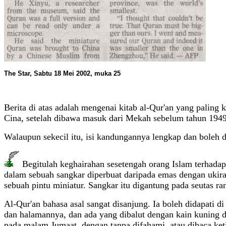
The Star, Sabtu 18 Mei 2002, muka 25
Berita di atas adalah mengenai kitab al-Qur'an yang paling
Cina, setelah dibawa masuk dari Mekah sebelum tahun 1949. A
Walaupun sekecil itu, isi kandungannya lengkap dan boleh d
Begitulah keghairahan sesetengah orang Islam terhadap
dalam sebuah sangkar diperbuat daripada emas dengan ukir
sebuah pintu miniatur. Sangkar itu digantung pada seutas ra
Al-Qur'an bahasa asal sangat disanjung. Ia boleh didapati 
dan halamannya, dan ada yang dibalut dengan kain kuning dan
pada malam Jumaat, dengan tanpa difahami, atau dibaca ket