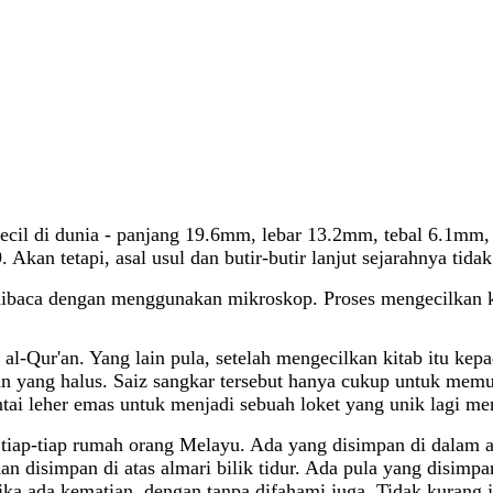
 kecil di dunia - panjang 19.6mm, lebar 13.2mm, tebal 6.1mm,
kan tetapi, asal usul dan butir-butir lanjut sejarahnya tidak
ibaca dengan menggunakan mikroskop. Proses mengecilkan kita
 al-Qur'an. Yang lain pula, setelah mengecilkan kitab itu ke
an yang halus. Saiz sangkar tersebut hanya cukup untuk mem
ntai leher emas untuk menjadi sebuah loket yang unik lagi me
di tiap-tiap rumah orang Melayu. Ada yang disimpan di dalam 
 disimpan di atas almari bilik tidur. Ada pula yang disimpan
ika ada kematian, dengan tanpa difahami juga. Tidak kurang