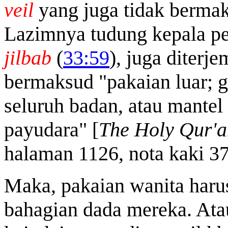
veil
yang juga tidak berma
Lazimnya tudung kepala p
jilbab
(
33:59
), juga diterj
bermaksud "pakaian luar; 
seluruh badan, atau mantel
payudara" [
The Holy Qur'a
halaman 1126, nota kaki 37
Maka, pakaian wanita haru
bahagian dada mereka. Atau