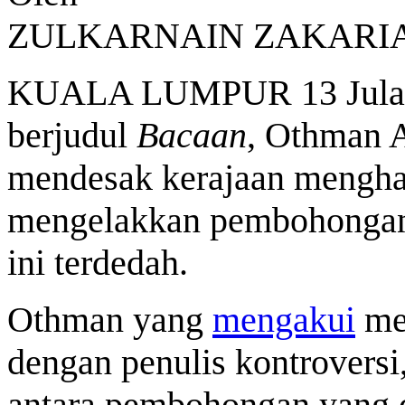
ZULKARNAIN ZAKARI
KUALA LUMPUR 13 Julai -
berjudul
Bacaan
, Othman A
mendesak kerajaan mengha
mengelakkan pembohongan
ini terdedah.
Othman yang
mengakui
mem
dengan penulis kontrovers
antara pembohongan yang d