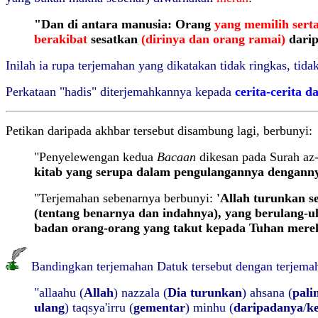
"Dan di antara manusia: Orang
yang memilih sert
berakibat
sesatkan
(dirinya dan orang ramai)
dari
Inilah ia rupa terjemahan yang dikatakan tidak ringkas, ti
Perkataan "hadis" diterjemahkannya kepada
cerita-cerita 
Petikan daripada akhbar tersebut disambung lagi, berbunyi:
"Penyelewengan kedua
Bacaan
dikesan pada Surah az
kitab yang serupa dalam pengulangannya denganny
"Terjemahan sebenarnya berbunyi:
'Allah turunkan s
(tentang benarnya dan indahnya), yang berulang-u
badan orang-orang yang takut kepada Tuhan merek
Bandingkan terjemahan Datuk tersebut dengan terjemaha
"allaahu (
Allah
) nazzala (
Dia turunkan
) ahsana (
pali
ulang
) taqsya'irru (
gementar
) minhu (
daripadanya
/
k