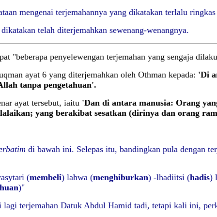
ataan mengenai terjemahannya yang dikatakan terlalu ringka
dikatakan telah
diterjemahkan sewenang-wenangnya.
apat "beberapa penyelewengan terjemahan yang sengaja dilakuk
Luqman ayat 6
yang diterjemahkan oleh Othman kepada:
'Di 
llah tanpa pengetahuan'.
ar ayat tersebut, iaitu
'Dan di antara manusia: Orang ya
lalaikan; yang berakibat sesatkan (dirinya dan orang ra
erbatim
di bawah ini. Selepas itu, bandingkan pula dengan ter
yasytari (
membeli
) lahwa (
menghiburkan
) -lhadiitsi (
hadis
) 
ahuan
)"
agi terjemahan Datuk Abdul Hamid tadi, tetapi kali ini, per