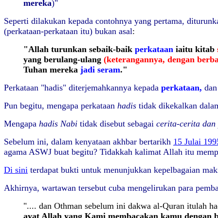
mereka
)"
Seperti dilakukan kepada contohnya yang pertama, diturunk
(perkataan-perkataan itu) bukan asal
:
"Allah turunkan sebaik-baik
perkataan
iaitu kitab
yang berulang-ulang
(keterangannya, dengan berba
Tuhan
mereka
jadi seram
."
Perkataan "hadis" diterjemahkannya kepada
perkataan,
da
Pun begitu, mengapa perkataan
hadis
tidak dikekalkan dala
Mengapa
hadis Nabi
tidak disebut sebagai
cerita-cerita da
Sebelum ini, dalam kenyataan akhbar bertarikh
15 Julai 199
agama ASWJ buat begitu? Tidakkah kalimat Allah itu mempu
Di sini
terdapat bukti untuk menunjukkan kepelbagaian mak
Akhirnya, wartawan tersebut cuba mengelirukan para pembac
".... dan Othman sebelum ini dakwa al-Quran itulah 
ayat Allah yang Kami membacakan kamu dengan be