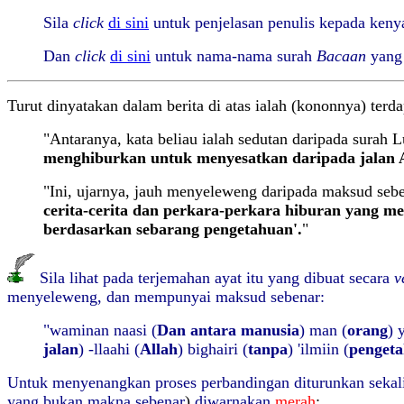
Sila
click
di sini
untuk penjelasan penulis kepada keny
Dan
click
di sini
untuk nama-nama surah
Bacaan
yang 
Turut dinyatakan dalam berita di atas ialah (kononnya) terd
"
Antaranya, kata beliau ialah sedutan daripada surah 
menghiburkan untuk menyesatkan daripada jalan A
"Ini, ujarnya, jauh menyeleweng daripada maksud seben
cerita-cerita dan perkara-perkara hiburan yang me
berdasarkan sebarang pengetahuan'.
"
Sila lihat pada terjemahan ayat itu yang dibuat secara
v
menyeleweng, dan mempunyai maksud sebenar:
"waminan naasi (
Dan antara manusia
) man (
orang
) 
jalan
) -llaahi (
Allah
) bighairi (
tanpa
) 'ilmiin (
penget
Untuk menyenangkan proses perbandingan diturunkan sekali l
yang bukan makna sebenar
)
diwarnakan
merah
: