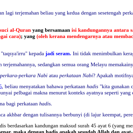
an lagi terjemahan beliau yang kedua dengan
sesetengah perk
suci al-Quran
yang bersamaan
isi kandungannya antara s
gai cara)
; yang
(oleh kerana
mendengarnya atau membac
n
"
taqsya'irru" kepada
jadi seram.
Ini tidak menimbulkan kera
m terjemahannya, sedangkan semua orang Melayu memakainya
n perkara-perkara Nabi
atau
perkataan Nabi
?
Apakah motifny
5
, beliau menyatakan bahawa perkataan
hadis
"kita gunakan 
nyai pelbagai makna menurut konteks ayatnya seperti yang d
na bagi perkataan
hadi
s.
a akhbar dengan tulisannya berbunyi (di lajur keempat, pere
hadis berdasarkan kandungan maksud surah 45 ayat 6 (yang 
nar, maka dengan hadis apakah sesudah Allah dan ayat-