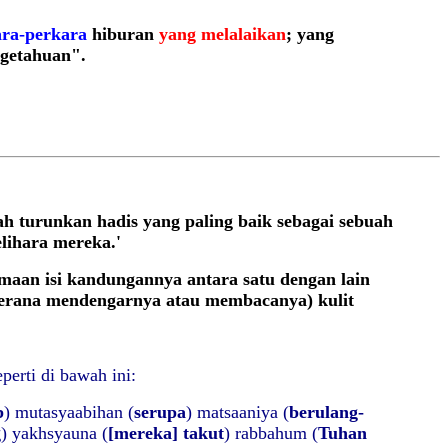
ara-perkara
hiburan
yang melalaikan
; yang
getahuan".
ah turunkan hadis yang paling baik sebagai sebuah
lihara mereka.'
amaan isi kandungannya antara satu dengan lain
 kerana mendengarnya atau membacanya) kulit
erti di bawah ini:
b
) mutasyaabihan (
serupa
) matsaaniya (
berulang-
g
) yakhsyauna (
[mereka] takut
) rabbahum (
Tuhan