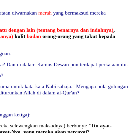
ataan diwarnakan
merah
yang bermaksud mereka
atu dengan lain (tentang benarnya dan indahnya)
,
anya)
kulit
badan
orang-orang yang takut kepada
guan.
? Dan di dalam Kamus Dewan pun terdapat perkataan itu.
a?
cuma untuk kata-kata Nabi sahaja." Mengapa pula golongan
iturunkan Allah di dalam al-Qur'an?
nggan ketiga):
mereka selewengkan maksudnya) berbunyi:
"Itu ayat-
ayat-Nya, yang mereka akan percayai?