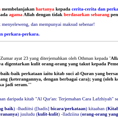
a
membelanjakan
hartanya
kepada
cerita-cerita dan perk
pada
agama
Allah dengan tidak
berdasarkan sebarang
pen
dak menyeleweng,
dan mempunyai maksud sebenar!
dan perkara-perkara.
-Zumar ayat 23 yang diterjemahkan oleh Othman kepada
'All
a digentarkan kulit orang-orang yang takut kepada Peme
ebaik-baik perkataan iaitu kitab suci al-Quran yang bers
lang (keterangannya, dengan berbagai cara); yang (oleh
a jadi seram.'
"
n daripada kitab "Al Qur'an: Terjemahan Cara Lafzhiyah" sep
ng baik
) -lhadiitsi ([hadis]
bicara
/
perkataan
) kitaaban (
Kita
erananya
) juuludu (
kulit-kulit
) -lladziina (
orang-orang yan