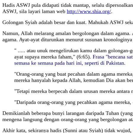
Hadis ASWJ pula didapati tidak mantap, selalu dipersoalkan,
ASWJ, sila layari laman web
http://www.shia.org/
.
Golongan Syiah adalah besar dan kuat. Mahukah ASWJ sekara
Namun, Allah melarang amalan bergolongan dalam agama. Aya
agama. Ayat-ayat diturunkan menurut susunan kronologinya se
" ..... atau unuk mengelirukan kamu dalam golongan-g
ayat supaya mereka faham," (6:65).
Frasa "bencana sa
semasa ke semasa pada hari ini, seperti di Pakistan.
"Orang-orang yang buat pecahan dalam agama mereka
mereka hanyalah kepada Allah, kemudian Dia akan ber
"Tetapi mereka berpecah dalam urusan mereka antara m
"Daripada orang-orang yang pecahkan agama mereka, d
Demikianlah beberapa bunyi larangan daripada Tuhan (yan
mengena langsung dengan orang-orang yang bergolongan a
Akhir kata, sekiranya hadis (Sunni atau Syiah) tidak wuju