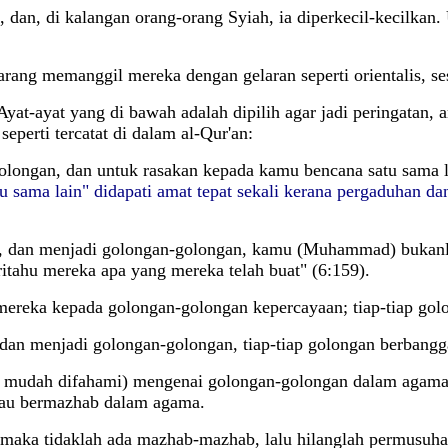
 dan, di kalangan orang-orang Syiah, ia diperkecil-kecilkan.
ng memanggil mereka dengan gelaran seperti orientalis, sesa
t-ayat yang di bawah adalah dipilih agar jadi peringatan, 
perti tercatat di dalam al-Qur'an:
olongan, dan untuk rasakan kepada kamu bencana satu sama l
tu sama lain" didapati amat tepat sekali kerana pergaduhan 
, dan menjadi golongan-golongan, kamu (Muhammad) bukanl
itahu mereka apa yang mereka telah buat" (6:159).
ereka kepada golongan-golongan kepercayaan; tiap-tiap golo
an menjadi golongan-golongan, tiap-tiap golongan berbangga
g mudah difahami) mengenai golongan-golongan dalam agama.
tau bermazhab dalam agama.
d, maka tidaklah ada mazhab-mazhab, lalu hilanglah permusuh