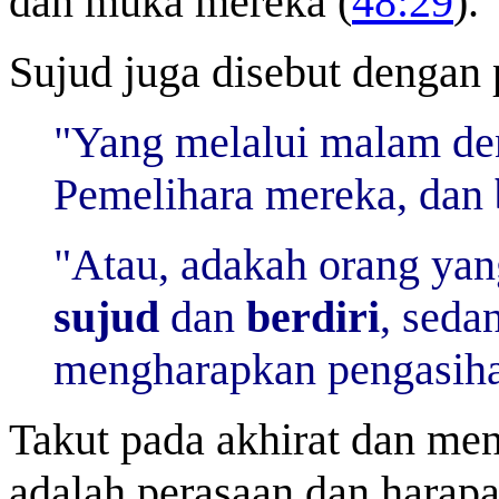
dan muka mereka (
48:29
).
Sujud juga disebut dengan 
"Yang melalui malam d
Pemelihara mereka, dan
"Atau, adakah orang ya
sujud
dan
berdiri
, seda
mengharapkan pengasiha
Takut pada akhirat dan me
adalah perasaan dan harapa