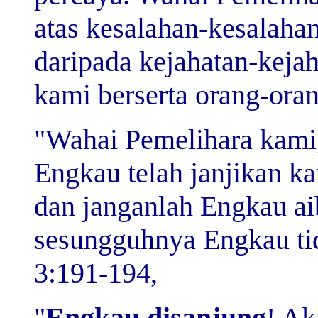
atas kesalahan-kesalaha
daripada kejahatan-keja
kami berserta orang-oran
"Wahai Pemelihara kami,
Engkau telah janjikan k
dan janganlah Engkau ai
sesungguhnya Engkau tid
3:191-194,
"
Engkau disanjung
! Ak