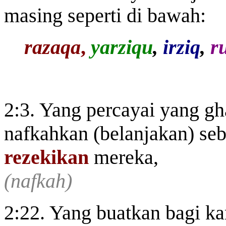
masing seperti di bawah:
razaqa
,
yarziqu
,
irziq
,
r
2:3. Yang percayai yang gh
nafkahkan (belanjakan) se
rezekikan
mereka,
(nafkah)
2:22. Yang buatkan bagi k