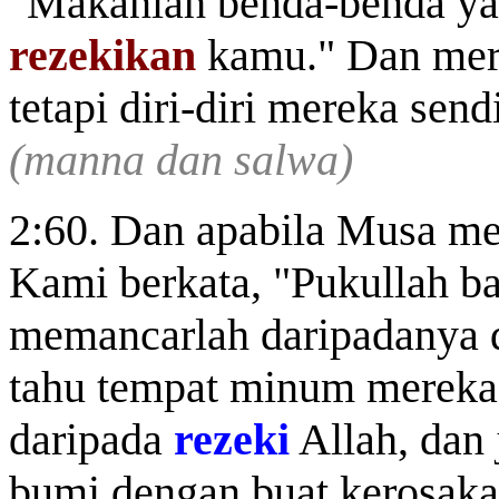
"Makanlah benda-benda ya
rezekikan
kamu." Dan mer
tetapi diri-diri mereka sen
(manna dan salwa)
2:60. Dan apabila Musa m
Kami berkata, "Pukullah ba
memancarlah daripadanya d
tahu
tempat minum mereka
daripada
rezeki
Allah, dan 
bumi dengan buat kerosaka