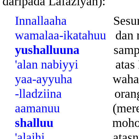
daripada Lafaziyah):
Innallaaha
Sesunggu
wamalaa-ikatahuu
dan m
yushalluuna
sampaika
'alan nabiyyi
atas N
yaa-ayyuha
waha
-lladziina
orang-or
aamanuu
(mereka)
shalluu
mohonkanl
'alaihi
atasny