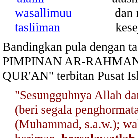
wasallimuu
dan mohon
tasliiman
kesejahter
Bandingkan pula dengan taf
PIMPINAN AR-RAHMAN ke
QUR'AN" terbitan Pusat Is
"Sesungguhnya Allah d
(beri segala penghormat
(Muhammad, s.a.w.); wa