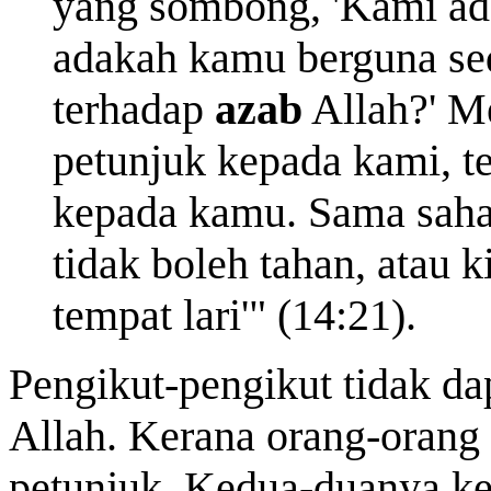
yang sombong, 'Kami ad
adakah kamu berguna se
terhadap
azab
Allah?' Me
petunjuk kepada kami, te
kepada kamu. Sama sahaj
tidak boleh
tahan
, atau k
tempat lari'" (14:21).
Pengikut-pengikut tidak da
Allah. Kerana orang-orang 
petunjuk. Kedua-duanya ke