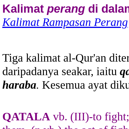
Kalimat
perang
di dala
Kalimat Rampasan Perang
Tiga kalimat al-Qur'an dit
daripadanya seakar, iaitu
q
haraba
.
Kesemua ayat diku
QATALA
vb. (III)-to fight