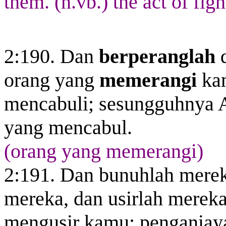
them. (n.vb.) the act of fig
2:190. Dan
berperanglah
d
orang yang
memerangi
kam
mencabuli; sesungguhnya A
yang mencabul.
(orang yang memerangi)
2:191. Dan bunuhlah mere
mereka, dan usirlah merek
mengusir kamu; penganiayaa