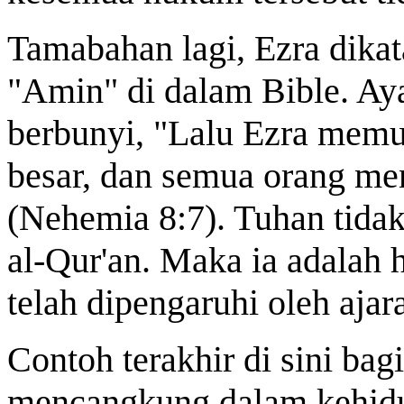
Tamabahan lagi, Ezra dika
"Amin" di dalam Bible. Aya
berbunyi, "Lalu Ezra memu
besar, dan semua orang me
(Nehemia 8:7). Tuhan tidak
al-Qur'an. Maka ia adalah 
telah dipengaruhi oleh aja
Contoh terakhir di sini ba
mencangkung dalam kehidu