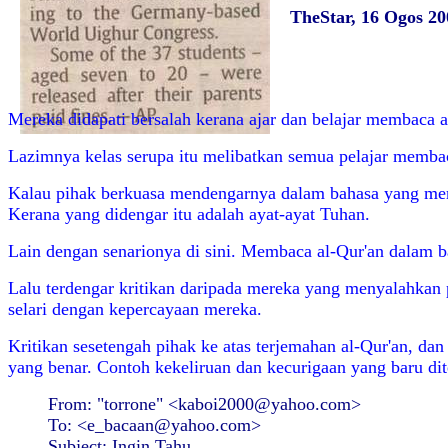
TheStar, 16 Ogos 20
Mereka didapati bersalah kerana ajar dan belajar membaca al
Lazimnya kelas serupa itu melibatkan semua pelajar membac
Kalau pihak berkuasa mendengarnya dalam bahasa yang mere
Kerana yang didengar itu adalah ayat-ayat Tuhan.
Lain dengan senarionya di sini. Membaca al-Qur'an dalam b
Lalu terdengar kritikan daripada mereka yang menyalahkan 
selari dengan kepercayaan mereka.
Kritikan sesetengah pihak ke atas terjemahan al-Qur'an, da
yang benar. Contoh kekeliruan dan kecurigaan yang baru dit
From: "torrone" <kaboi2000@yahoo.com>
To: <e_bacaan@yahoo.com>
Subject: Ingin Tahu