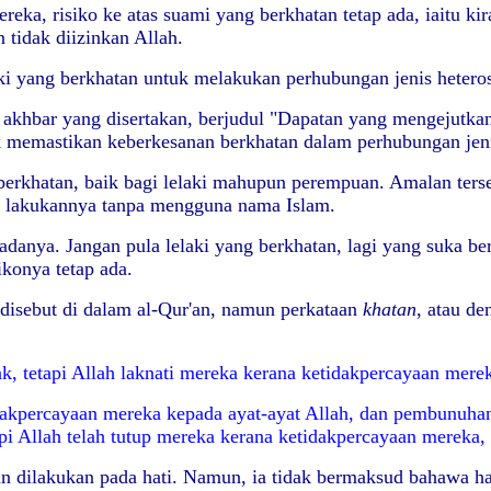
a, risiko ke atas suami yang berkhatan tetap ada, iaitu kira-
 tidak diizinkan Allah.
ki yang berkhatan untuk melakukan perhubungan jenis heteros
akhbar yang disertakan, berjudul "Dapatan yang mengejutkan
uk memastikan keberkesanan berkhatan dalam perhubungan jeni
erkhatan, baik bagi lelaki mahupun perempuan. Amalan terseb
s lakukannya tanpa mengguna nama Islam.
padanya. Jangan pula lelaki yang berkhatan, lagi yang suka
ikonya tetap ada.
 disebut di dalam al-Qur'an, namun perkataan
khatan
, atau de
dak, tetapi Allah laknati mereka kerana ketidakpercayaan mere
akpercayaan mereka kepada ayat-ayat Allah, dan pembunuhan
tapi Allah telah tutup mereka kerana ketidakpercayaan mereka, 
atan dilakukan pada hati. Namun, ia tidak bermaksud bahawa ha