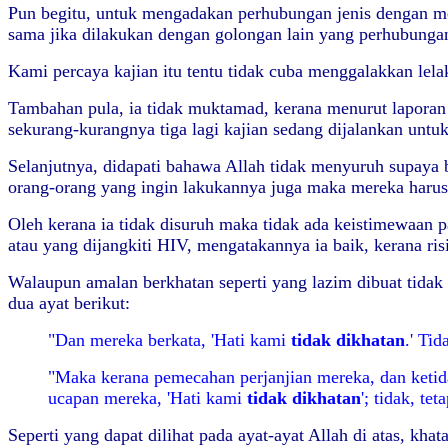
Pun begitu, untuk mengadakan perhubungan jenis dengan merek
sama jika dilakukan dengan golongan lain yang perhubungan
Kami percaya kajian itu tentu tidak cuba menggalakkan lela
Tambahan pula, ia tidak muktamad, kerana menurut laporan 
sekurang-kurangnya tiga lagi kajian sedang dijalankan unt
Selanjutnya, didapati bahawa Allah tidak menyuruh supaya b
orang-orang yang ingin lakukannya juga maka mereka haru
Oleh kerana ia tidak disuruh maka tidak ada keistimewaan 
atau yang dijangkiti HIV, mengatakannya ia baik, kerana ris
Walaupun amalan berkhatan seperti yang lazim dibuat tidak
dua ayat berikut:
"Dan mereka berkata, 'Hati kami
tidak
dikhatan
.' Ti
"Maka kerana pemecahan perjanjian mereka, dan ketid
ucapan mereka, 'Hati kami
tidak
dikhatan
'; tidak, te
Seperti yang dapat dilihat pada ayat-ayat Allah di atas, kh