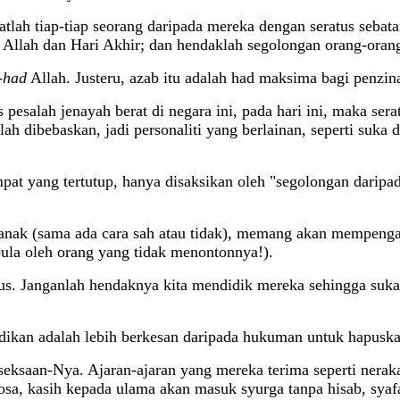
atlah tiap-tiap seorang daripada mereka dengan seratus seba
Allah dan Hari Akhir; dan hendaklah segolongan orang-oran
-had
Allah. Justeru, azab itu adalah had maksima bagi penzin
 pesalah jenayah berat di negara ini, pada hari ini, maka se
ah dibebaskan, jadi personaliti yang berlainan, seperti suka 
tempat yang tertutup, hanya disaksikan oleh "segolongan dar
kanak (sama ada cara sah atau tidak), memang akan mempengar
ula oleh orang yang tidak menontonnya!).
s. Janganlah hendaknya kita mendidik mereka sehingga suka 
an adalah lebih berkesan daripada hukuman untuk hapuskan 
seksaan-Nya. Ajaran-ajaran yang mereka terima seperti nera
sa, kasih kepada ulama akan masuk syurga tanpa hisab, syafaa