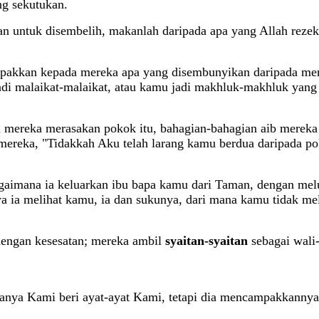
ng sekutukan.
an untuk disembelih, makanlah daripada apa yang Allah reze
pakkan kepada mereka apa yang disembunyikan daripada mere
di malaikat-malaikat, atau kamu jadi makhluk-makhluk yang
 mereka merasakan pokok itu, bahagian-bahagian aib mereka 
ereka, "Tidakkah Aku telah larang kamu berdua daripada po
aimana ia keluarkan ibu bapa kamu dari Taman, dengan melu
a ia melihat kamu, ia dan sukunya, dari mana kamu tidak m
 dengan kesesatan; mereka ambil
syaitan-syaitan
sebagai wali-
danya Kami beri ayat-ayat Kami, tetapi dia mencampakkanny