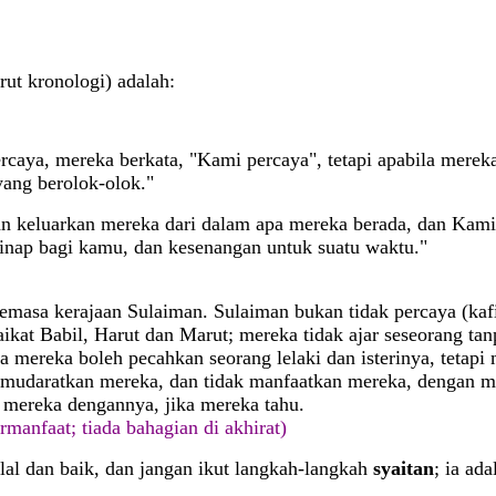
ut kronologi) adalah:
rcaya, mereka berkata, "Kami percaya", tetapi apabila mere
ang berolok-olok."
an keluarkan mereka dari dalam apa mereka berada, dan Kam
ginap bagi kamu, dan kesenangan untuk suatu waktu."
masa kerajaan Sulaiman. Sulaiman bukan tidak percaya (kafi
aikat Babil, Harut dan Marut; mereka tidak ajar seseorang t
a mereka boleh pecahkan seorang lelaki dan isterinya, tetap
 mudaratkan mereka, dan tidak manfaatkan mereka, dengan me
ri mereka dengannya, jika mereka
tahu
.
rmanfaat; tiada bahagian di akhirat)
al dan baik, dan jangan ikut langkah-langkah
syaitan
; ia ad