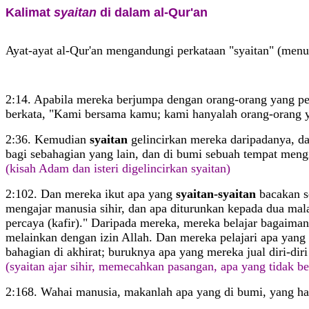
Kalimat
syaitan
di dalam al-Qur'an
Ayat-ayat al-Qur'an mengandungi perkataan "syaitan" (menur
2:14. Apabila mereka berjumpa dengan orang-orang yang pe
berkata, "Kami bersama kamu; kami hanyalah orang-orang y
2:36. Kemudian
syaitan
gelincirkan mereka daripadanya, d
bagi sebahagian yang lain, dan di bumi sebuah tempat men
(kisah Adam dan isteri digelincirkan syaitan)
2:102. Dan mereka ikut apa yang
syaitan-syaitan
bacakan se
mengajar manusia sihir, dan apa diturunkan kepada dua mal
percaya (kafir)." Daripada mereka, mereka belajar bagaiman
melainkan dengan izin Allah. Dan mereka
pelajari
apa yang
bahagian di akhirat; buruknya apa yang mereka jual diri-di
(syaitan ajar sihir, memecahkan pasangan, apa yang tidak be
2:168. Wahai manusia, makanlah apa yang di bumi, yang hal