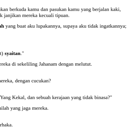
ukan berkuda kamu dan pasukan kamu yang berjalan kaki,
ak janjikan mereka kecuali tipuan.
lah
yang buat aku lupakannya, supaya aku tidak ingatkannya;
at)
syaitan
."
reka di sekeliling Jahanam dengan melutut.
mereka, dengan cucukan?
ang Kekal, dan sebuah kerajaan yang tidak binasa?"
ilah yang jaga mereka.
rhaka.