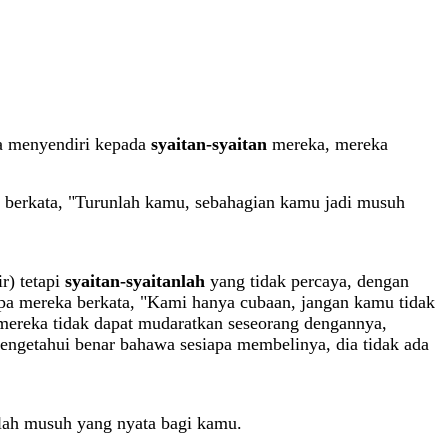
ka menyendiri kepada
syaitan-syaitan
mereka, mereka
i berkata, "Turunlah kamu, sebahagian kamu jadi musuh
r) tetapi
syaitan-syaitanlah
yang tidak percaya, dengan
anpa mereka berkata, "Kami hanya cubaan, jangan kamu tidak
i mereka tidak dapat mudaratkan seseorang dengannya,
ngetahui benar bahawa sesiapa membelinya, dia tidak ada
alah musuh yang nyata bagi kamu.