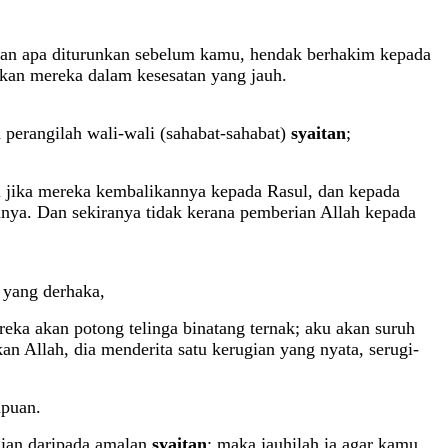
an apa diturunkan sebelum kamu, hendak berhakim kepada
kan mereka dalam kesesatan yang jauh.
 perangilah wali-wali (sahabat-sahabat)
syaitan
;
pi jika mereka kembalikannya kepada Rasul, dan kepada
inya. Dan sekiranya tidak kerana pemberian Allah kepada
n
yang derhaka,
ka akan potong telinga binatang ternak; aku akan suruh
n Allah, dia menderita satu kerugian yang nyata, serugi-
ipuan.
agian daripada amalan
syaitan
; maka jauhilah ia agar kamu