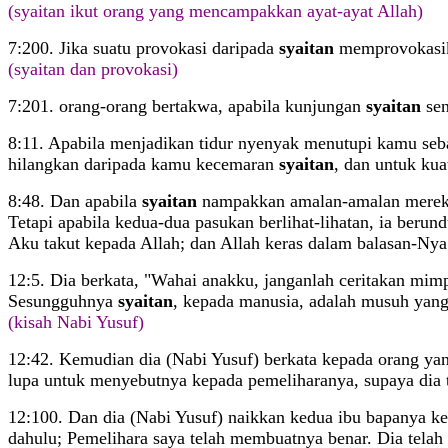
(syaitan ikut orang yang mencampakkan ayat-ayat Allah)
7:200. Jika suatu provokasi daripada
syaitan
memprovokasik
(syaitan dan provokasi)
7:201. orang-orang bertakwa, apabila kunjungan
syaitan
se
8:11. Apabila menjadikan tidur nyenyak menutupi kamu seb
hilangkan daripada kamu kecemaran
syaitan
, dan untuk ku
8:48. Dan apabila
syaitan
nampakkan amalan-amalan mereka 
Tetapi apabila kedua-dua pasukan berlihat-lihatan, ia berund
Aku takut kepada Allah; dan Allah keras dalam balasan-Nya
12:5. Dia berkata, "Wahai anakku, janganlah ceritakan mim
Sesungguhnya
syaitan
, kepada manusia, adalah musuh yang
(kisah Nabi Yusuf)
12:42. Kemudian dia (Nabi Yusuf) berkata kepada orang ya
lupa untuk menyebutnya kepada pemeliharanya, supaya dia t
12:100. Dan dia (Nabi Yusuf) naikkan kedua ibu bapanya ke a
dahulu; Pemelihara saya telah membuatnya benar. Dia telah 