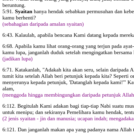
beruntung.
5:91.
Syaitan
hanya hendak sebabkan permusuhan dan kebenc
kamu berhenti?
(sebahagian daripada amalan syaitan)
6:43. Kalaulah, apabila bencana Kami datang kepada mereka
6:68. Apabila kamu lihat orang-orang yang terjun pada ayat-
kamu lupa, janganlah duduk setelah mengingatkan bersama
(jadikan lupa)
6:71. Katakanlah, "Adakah kita akan seru, selain daripada A
tumit kita setelah Allah beri petunjuk kepada kita? Sepert
menyerunya kepada petunjuk, 'Datanglah kepada kami!'" Kat
alam,
(menggoda hingga membingungkan daripada petunjuk Allah
6:112. Begitulah Kami adakan bagi tiap-tiap Nabi suatu mu
untuk menipu; dan sekiranya Pemelihara kamu hendak, ten
(2 jenis syaitan - jin dan manusia; ucapan indah; mengada
6:121. Dan janganlah makan apa yang padanya nama Allah ti