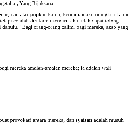
ngetahui, Yang Bijaksana.
 benar; dan aku janjikan kamu, kemudian aku mungkiri kamu,
api celalah diri kamu sendiri; aku tidak dapat tolong
 dahulu." Bagi orang-orang zalim, bagi mereka, azab yang
agi mereka amalan-amalan mereka; ia adalah wali
buat provokasi antara mereka, dan
syaitan
adalah musuh