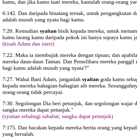
kamu, dan jika kamu taati mereka, kamulah orang-orang ya
6:142. Dan daripada binatang ternak, untuk pengangkutan d
adalah musuh yang nyata bagi kamu.
7:20. Kemudian
syaitan
bisik kepada mereka, untuk menam
kamu larang kamu daripada pokok ini hanya supaya kamu ja
(kisah Adam dan isteri)
7:22. Maka ia membujuk mereka dengan tipuan; dan apabila
mereka daun-daun Taman. Dan Pemelihara mereka panggil m
bagi kamu adalah musuh yang nyata'?"
7:27. Wahai Bani Adam, janganlah
syaitan
goda kamu sebag
kepada mereka bahagian-bahagian aib mereka. Sesungguhny
orang-orang tidak percayai.
7:30. Segolongan Dia beri petunjuk, dan segolongan wajar
sangka mereka dapat petunjuk."
(syaitan sebabagi sahabat; sangka dapat petunjuk)
7:175. Dan bacakan kepada mereka berita orang yang kepa
yang bersalah.