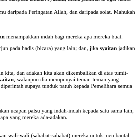
u daripada Peringatan Allah, dan daripada solat. Mahukah
tan
menampakkan indah bagi mereka apa mereka buat.
un pada hadis (bicara) yang lain; dan, jika
syaitan
jadikan
n kita, dan adakah kita akan dikembalikan di atas tumit-
yaitan
, walaupun dia mempunyai teman-teman yang
a diperintah supaya tunduk patuh kepada Pemelihara semua
an ucapan palsu yang indah-indah kepada satu sama lain,
 apa yang mereka ada-adakan.
n wali-wali (sahabat-sahabat) mereka untuk membantah