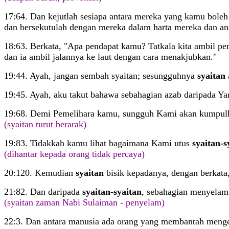
17:64. Dan kejutlah sesiapa antara mereka yang kamu bole
dan bersekutulah dengan mereka dalam harta mereka dan an
18:63. Berkata, "Apa pendapat kamu? Tatkala kita ambil per
dan ia ambil jalannya ke laut dengan cara menakjubkan."
19:44. Ayah, jangan sembah syaitan
; sesungguhnya
syaitan
19:45. Ayah, aku takut bahawa sebahagian azab daripada 
19:68. Demi Pemelihara kamu, sungguh Kami akan kumpul
(syaitan turut berarak)
19:83. Tidakkah kamu lihat bagaimana Kami utus
syaitan-s
(dihantar kepada orang tidak percaya)
20:120. Kemudian
syaitan
bisik kepadanya, dengan berkat
21:82. Dan daripada
syaitan-syaitan
, sebahagian menyelam 
(syaitan zaman Nabi Sulaiman - penyelam)
22:3. Dan antara manusia ada orang yang membantah mengen