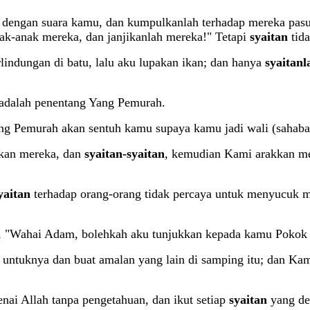
h dengan suara kamu, dan kumpulkanlah terhadap mereka pas
ak-anak mereka, dan janjikanlah mereka!" Tetapi
syaitan
tid
lindungan di batu, lalu aku lupakan ikan; dan hanya
syaitan
adalah penentang Yang Pemurah.
Yang Pemurah akan
sentuh
kamu supaya kamu jadi wali (sahab
kan mereka, dan
syaitan-syaitan
, kemudian Kami arakkan me
yaitan
terhadap orang-orang tidak percaya untuk menyucuk 
a, "Wahai Adam, bolehkah aku tunjukkan kepada kamu Pokok Y
untuknya dan buat amalan yang lain di samping itu; dan Kam
ai Allah tanpa pengetahuan, dan ikut setiap
syaitan
yang de