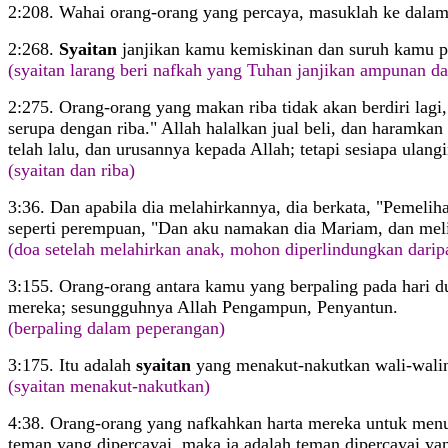
2:208. Wahai orang-orang yang percaya, masuklah ke dalam
2:268.
Syaitan
janjikan
kamu kemiskinan dan suruh kamu p
(syaitan larang beri nafkah yang Tuhan janjikan ampunan 
2:275. Orang-orang yang makan riba tidak akan berdiri lagi
serupa dengan riba." Allah halalkan jual beli, dan haramka
telah lalu, dan urusannya kepada Allah; tetapi sesiapa ula
(syaitan dan riba)
3:36. Dan apabila dia melahirkannya, dia berkata, "Pemelih
seperti perempuan, "Dan aku namakan dia Mariam, dan me
(doa setelah melahirkan anak, mohon diperlindungkan darip
3:155. Orang-orang antara kamu yang berpaling pada hari 
mereka; sesungguhnya Allah Pengampun, Penyantun.
(berpaling dalam peperangan)
3:175. Itu adalah
syaitan
yang menakut-nakutkan wali-walin
(syaitan menakut-nakutkan)
4:38. Orang-orang yang nafkahkan harta mereka untuk men
teman yang dipercayai, maka ia adalah teman dipercayai yan