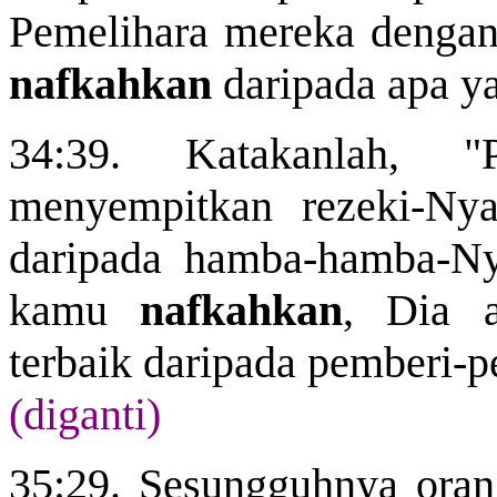
Pemelihara mereka dengan
nafkahkan
daripada apa y
34:39. Katakanlah, "
menyempitkan rezeki-Ny
daripada hamba-hamba-Ny
kamu
nafkahkan
, Dia 
terbaik daripada pemberi-p
(diganti)
35:29. Sesungguhnya ora