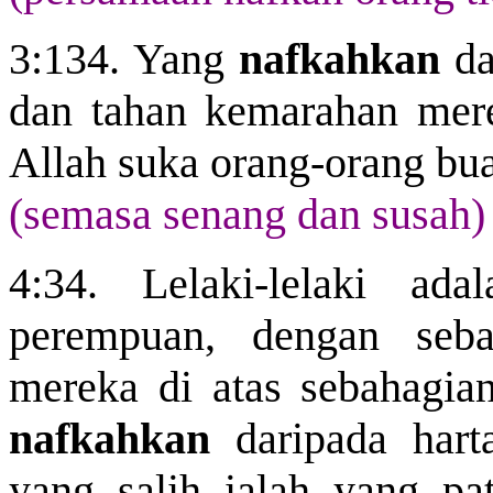
3:134. Yang
nafkahkan
da
dan
tahan
kemarahan mer
Allah suka orang-orang bua
(semasa senang dan susah)
4:34. Lelaki-lelaki ada
perempuan, dengan seba
mereka di atas sebahagia
nafkahkan
daripada hart
yang salih ialah yang pa