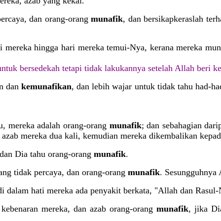
ereka, azab yang kekal.
percaya, dan orang-orang
munafik
, dan bersikapkeraslah te
i mereka hingga hari mereka temui-Nya, kerana mereka mung
ntuk bersedekah tetapi tidak lakukannya setelah Allah beri k
an dan
kemunafikan
, dan lebih wajar untuk tidak tahu had-
mu, mereka adalah orang-orang
munafik
; dan sebahagian dar
n azab mereka dua kali, kemudian mereka dikembalikan kepad
 dan Dia tahu orang-orang
munafik
.
rang tidak percaya, dan orang-orang
munafik
. Sesungguhnya 
di dalam hati mereka ada penyakit berkata, "Allah dan Rasul
a kebenaran mereka, dan azab orang-orang
munafik
, jika D