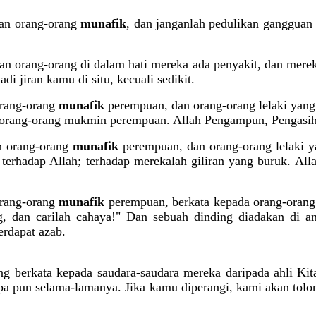
 dan orang-orang
munafik
, dan janganlah pedulikan gangguan
dan orang-orang di dalam hati mereka ada penyakit, dan mer
 jiran kamu di situ, kecuali sedikit.
orang-orang
munafik
perempuan, dan orang-orang lelaki yang
n orang-orang mukmin perempuan. Allah Pengampun, Pengasih
n orang-orang
munafik
perempuan, dan orang-orang lelaki y
terhadap Allah; terhadap merekalah giliran yang buruk. All
orang-orang
munafik
perempuan, berkata kepada orang-orang
, dan carilah cahaya!" Dan sebuah dinding diadakan di a
erdapat azab.
g berkata kepada saudara-saudara mereka daripada ahli Kita
apa pun selama-lamanya. Jika kamu diperangi, kami akan tol