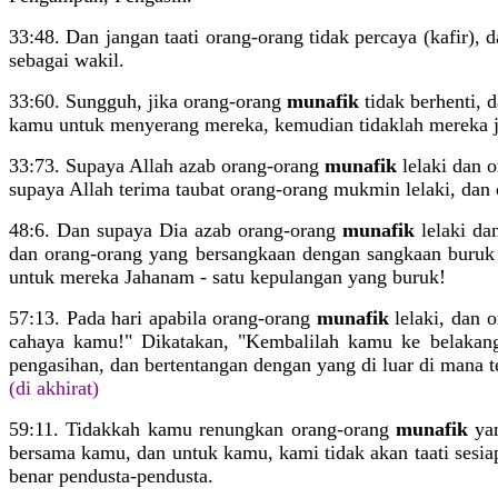
33:48. Dan jangan taati orang-orang tidak percaya (kafir),
sebagai wakil.
33:60. Sungguh, jika orang-orang
munafik
tidak berhenti, 
kamu untuk menyerang mereka, kemudian tidaklah mereka jadi
33:73. Supaya Allah azab orang-orang
munafik
lelaki dan 
supaya Allah terima taubat orang-orang mukmin lelaki, da
48:6. Dan supaya Dia azab orang-orang
munafik
lelaki da
dan orang-orang yang bersangkaan dengan sangkaan buruk 
untuk mereka Jahanam - satu kepulangan yang buruk!
57:13. Pada hari apabila orang-orang
munafik
lelaki, dan 
cahaya kamu!" Dikatakan, "Kembalilah kamu ke belakang
pengasihan, dan bertentangan dengan yang di luar di mana t
(di akhirat)
59:11. Tidakkah kamu renungkan orang-orang
munafik
yan
bersama kamu, dan untuk kamu, kami tidak akan taati sesi
benar pendusta-pendusta.