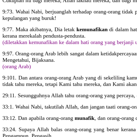
Cukuplah itu bagi mereka; Allah laknati mereka, dan bagi m
9:73. Wahai Nabi, berjuanglah terhadap orang-orang tidak 
kepulangan yang buruk!
9:77. Maka akibatnya, Dia letak
kemunafikan
di dalam hat
kerana merekalah pendusta-pendusta.
(diletakkan kemunafikan ke dalam hati orang yang berjanji u
9:97. Orang-orang Arab lebih sangat dalam ketidakpercaya
Mengetahui, Bijaksana.
(orang Arab)
9:101. Dan antara orang-orang Arab yang di sekeliling ka
tidak tahu mereka, tetapi Kami tahu mereka, dan Kami aka
29:11. Sesungguhnya Allah tahu orang-orang yang percaya,
33:1. Wahai Nabi, takutilah Allah, dan jangan taati orang-o
33:12. Dan apabila orang-orang
munafik
, dan orang-orang 
33:24. Supaya Allah balas orang-orang yang benar keran
Pengampun, Pengasih.