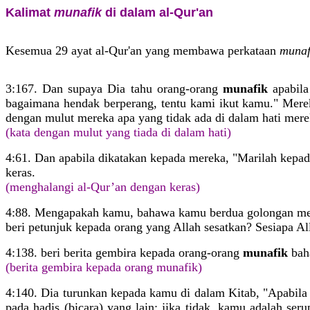
Kalimat
munafik
di dalam al-Qur'an
Kesemua 29 ayat al-Qur'an yang membawa perkataan
munaf
3:167. Dan supaya Dia tahu orang-orang
munafik
apabila
bagaimana hendak berperang, tentu kami ikut kamu." Merek
dengan mulut mereka apa yang tidak ada di dalam hati mere
(kata dengan mulut yang tiada di dalam hati)
4:61. Dan apabila dikatakan kepada mereka, "Marilah kepa
keras.
(menghalangi al-Qur’an dengan keras)
4:88. Mengapakah kamu, bahawa kamu berdua golongan me
beri petunjuk kepada orang yang Allah sesatkan? Sesiapa All
4:138. beri berita gembira kepada orang-orang
munafik
bah
(berita gembira kepada orang munafik)
4:140. Dia turunkan kepada kamu di dalam Kitab, "Apabila
pada hadis (bicara) yang lain; jika tidak, kamu adalah s