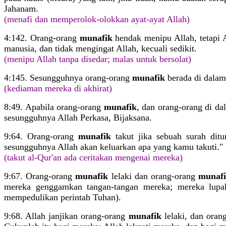
Jahanam.
(menafi dan memperolok-olokkan ayat-ayat Allah)
4:142. Orang-orang
munafik
hendak menipu Allah, tetapi A
manusia, dan tidak mengingat Allah, kecuali sedikit.
(menipu Allah tanpa disedar; malas untuk bersolat)
4:145. Sesungguhnya orang-orang
munafik
berada di dalam
(kediaman mereka di akhirat)
8:49. Apabila orang-orang
munafik
, dan orang-orang di da
sesungguhnya Allah Perkasa, Bijaksana.
9:64. Orang-orang
munafik
takut jika sebuah surah dit
sesungguhnya Allah akan keluarkan apa yang kamu takuti."
(takut al-Qur'an ada ceritakan mengenai mereka)
9:67. Orang-orang
munafik
lelaki dan orang-orang
munaf
mereka genggamkan tangan-tangan mereka; mereka lupa
mempedulikan perintah Tuhan).
9:68. Allah janjikan orang-orang
munafik
lelaki, dan oran