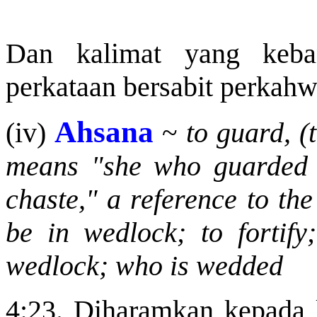
Dan kalimat yang keba
perkataan bersabit perkahw
Ahsana
(iv)
~
to guard, (
means "she who guarded 
chaste," a reference to th
be in wedlock; to fortify
wedlock; who is wedded
4:23. Diharamkan kepada 