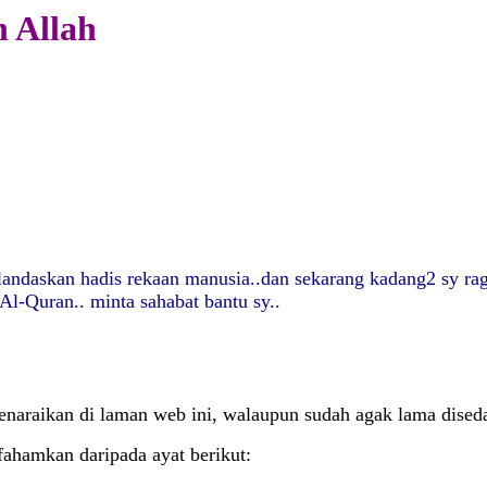
 Allah
andaskan hadis rekaan manusia..dan sekarang kadang2 sy ragu
-Quran.. minta sahabat bantu sy..
senaraikan di laman web ini, walaupun sudah agak lama disedar
fahamkan daripada ayat berikut: