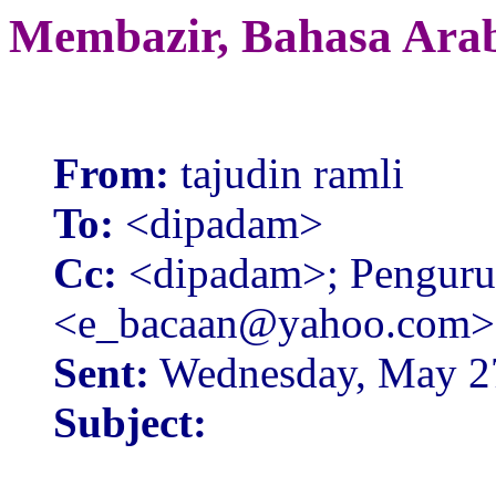
Membazir, Bahasa Ara
From:
tajudin ramli
To:
<dipadam>
Cc:
<dipadam>; Penguru
<e_bacaan@yahoo.com>
Sent:
Wednesday, May 2
Subject: