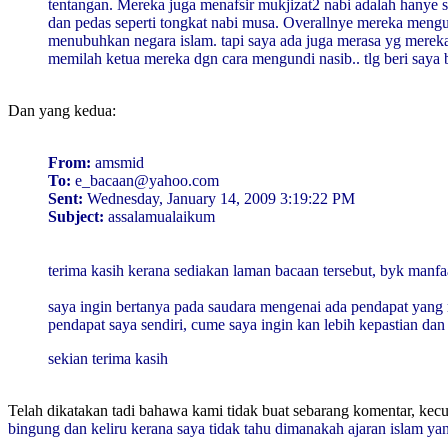
tentangan. Mereka juga menafsir mukjizat2 nabi adalah hanye se
dan pedas seperti tongkat nabi musa. Overallnye mereka mengunn
menubuhkan negara islam. tapi saya ada juga merasa yg mereka 
memilah ketua mereka dgn cara mengundi nasib.. tlg beri saya
Dan yang kedua:
From:
amsmid
To:
e_bacaan@yahoo.com
Sent:
Wednesday, January 14, 2009 3:19:22 PM
Subject:
assalamualaikum
terima kasih kerana sediakan laman bacaan tersebut, byk manfa
saya ingin bertanya pada saudara mengenai ada pendapat yang me
pendapat saya sendiri, cume saya ingin kan lebih kepastian da
sekian terima kasih
Telah dikatakan tadi bahawa kami tidak buat sebarang komentar, kecual
bingung dan keliru kerana saya tidak tahu dimanakah ajaran islam ya