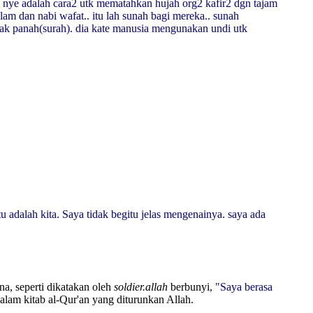
an nye adalah cara2 utk mematahkan hujah org2 kafir2 dgn tajam
lam dan nabi wafat.. itu lah sunah bagi mereka.. sunah
ak panah(surah). dia kate
manusia mengunakan undi utk
u adalah kita. Saya tidak begitu jelas mengenainya. saya ada
na, seperti dikatakan oleh
soldier.allah
berbunyi,
"Saya berasa
alam kitab al-Qur'an yang diturunkan Allah.