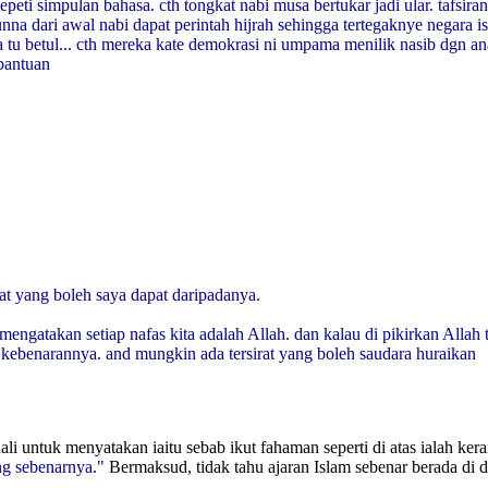
peti simpulan bahasa. cth tongkat nabi musa bertukar jadi ular. tafsir
a dari awal nabi dapat perintah hijrah sehingga tertegaknye negara is
tu betul... cth mereka kate demokrasi ni umpama menilik nasib dgn an
 bantuan
at yang boleh saya dapat daripadanya.
ngatakan setiap nafas kita adalah Allah. dan kalau di pikirkan Allah t
n kebenarannya. and mungkin ada tersirat yang boleh saudara huraikan
i untuk menyatakan iaitu sebab ikut fahaman seperti di atas ialah kera
ng sebenarnya."
Bermaksud, tidak tahu ajaran Islam sebenar berada di d