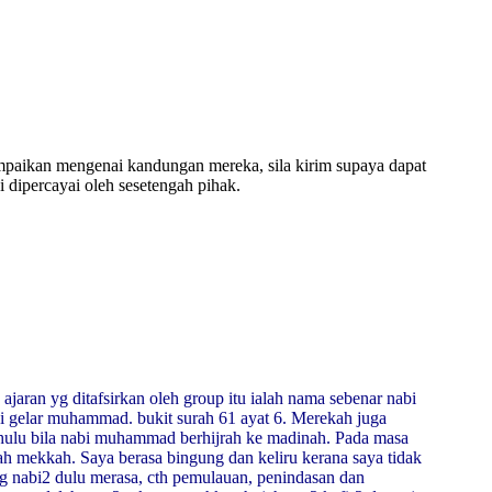
ampaikan mengenai kandungan mereka, sila kirim supaya dapat
 dipercayai oleh sesetengah pihak.
jaran yg ditafsirkan oleh group itu ialah nama sebenar nabi
i gelar muhammad. bukit surah 61 ayat 6. Merekah juga
 dahulu bila nabi muhammad berhijrah ke madinah. Pada masa
iah mekkah. Saya berasa bingung dan keliru kerana saya tidak
ng nabi2 dulu merasa, cth pemulauan, penindasan dan