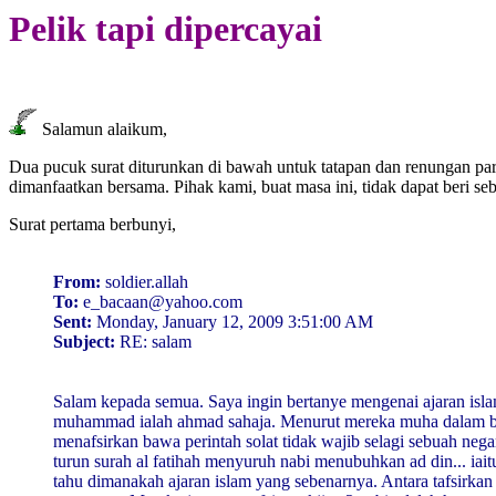
Pelik tapi dipercayai
Salamun alaikum,
Dua pucuk surat diturunkan di bawah untuk tatapan dan renungan pa
dimanfaatkan bersama. Pihak kami, buat masa ini, tidak dapat beri s
Surat pertama berbunyi,
From:
soldier.allah
To:
e_bacaan@yahoo.com
Sent:
Monday, January 12, 2009 3:51:00 AM
Subject:
RE: salam
Salam kepada semua. Saya ingin bertanye mengenai ajaran islam
muhammad ialah ahmad sahaja. Menurut mereka muha dalam baha
menafsirkan bawa perintah solat tidak wajib selagi sebuah neg
turun surah al fatihah menyuruh nabi menubuhkan ad din... iai
tahu dimanakah ajaran islam yang sebenarnya. Antara tafsirka