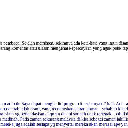
ra pembaca. Setelah membaca, sekiranya ada kata-kata yang ingin dis
ebarang komentar atau ulasan mengenai kepercayaan yang agak pelik tapi
 madinah. Saya dapat menghadiri program itu sebanyak 7 kali. Antara a
sa arab ialah orang yang meneruskan ajaran ahmad.. sebab tu kita d
ara islam yg berlandaskan al quran dan al sunnah tidak tertegak... cth
tu madinah. Pada zaman sekarang malaysia di kira sebagai zaman jahill
n mereka juga adalah sesiapa yg menyertai mereka akan merasai ape ya