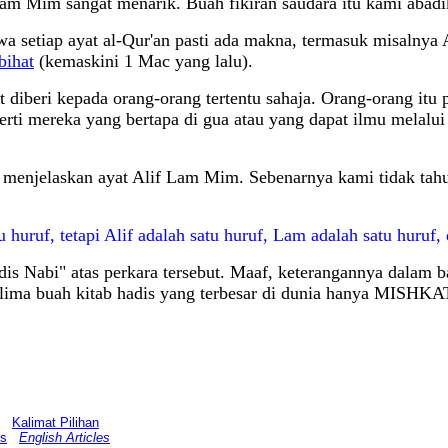
am Mim sangat menarik. Buah fikiran saudara itu kami abadik
a setiap ayat al-Qur'an pasti ada makna, termasuk misalnya
bihat
(kemaskini 1 Mac yang lalu).
diberi kepada orang-orang tertentu sahaja. Orang-orang itu pu
eperti mereka yang bertapa di gua atau yang dapat ilmu mela
enjelaskan ayat Alif Lam Mim. Sebenarnya kami tidak tahu
uruf, tetapi Alif adalah satu huruf, Lam adalah satu huruf,
is Nabi" atas perkara tersebut. Maaf, keterangannya dalam ba
ada lima buah kitab hadis yang terbesar di dunia hanya MI
Kalimat Pilihan
is
English Articles