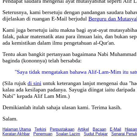
Pendapat saudara mengenai ayat mutasyabihat seperti Alif L
Seterusnya, kami bersetuju dengan pandangan saudara bahaw
dijelaskan di ruangan E-Mail berjudul
Berguru dan Mutasya
Kami juga bersetuju iaitu makna bagi ayat-ayat mutasyabihat 
falak, pakar matematik atau para ilmuan lain, dan bukan s
ada kemistikan dalam ilmu pengetahuan al-Qur'an.
Tentu akan bangkit pertanyaan bagaimana Nabi Muhammad m
baginda (kononnya) telah bersabda:
"Saya tidak mengatakan bahawa Alif-Lam-Mim itu satu h
(Sila rujuk
di sini
untuk keterangan lanjut mengenai dua "had
kalau ada kesilapan padanya. Sayugia diingat iaitu darip
Nabi" kepada Alif Lam Mim.)
Demikianlah itulah sahaja ulasan kami. Terima kasih.
Salam.
Halaman Utama
Terkini
Perpustakaan
Artikel
Bacaan
E-Mail
Hiasan
Keratan Akhbar
Penemuan
Soalan Lazim
Sudut Pelajar
Senarai Penul