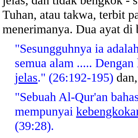
jelas, dan tidak bengkok - 
Tuhan, atau takwa, terbit 
menerimanya. Dua ayat di 
"Sesungguhnya ia adalah
semua alam
..... Dengan
jelas
." (
26:192-195)
dan,
"Sebuah Al-Qur'an baha
mempunyai
kebengkoka
(39:28).