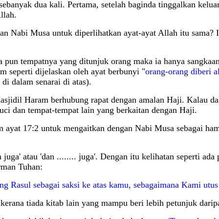
ebanyak dua kali. Pertama, setelah baginda tinggalkan kelua
llah.
an Nabi Musa untuk diperlihatkan ayat-ayat Allah itu sama? 
da pun tempatnya yang ditunjuk orang maka ia hanya sangkaa
 seperti dijelaskan oleh ayat berbunyi "
orang-orang diberi a
 di dalam senarai di atas).
 Masjidil Haram berhubung rapat dengan amalan Haji. Kalau 
Suci dan tempat-tempat lain yang berkaitan dengan Haji.
lam ayat 17:2 untuk mengaitkan dengan Nabi Musa sebagai ham
dan juga' atau 'dan ........ juga'. Dengan itu kelihatan seper
rman Tuhan:
 Rasul sebagai saksi ke atas kamu, sebagaimana Kami utus 
kerana tiada kitab lain yang mampu beri lebih petunjuk dari