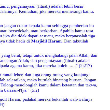
mu; penganiayaan (fitnah) adalah lebih besar
dalamnya. Kemudian, jika mereka memerangi kamu,
an jangan cukur kepala kamu sehingga pemberian itu
 atau bersedekah, atau berkorban. Apabila kamu rasa
jika dia tidak dapati sesuatu, maka berpuasalah tiga
nya tidak hadir di
Masjidil Haram
. Dan takutilah
ang berat, tetapi untuk menghalangi jalan Allah, dan
andangan Allah; dan penganiayaan (fitnah) adalah
ada agama kamu, jika mereka boleh ......" (2:217)
 rantai leher, dan juga orang-orang yang kunjungi
ah selesaikan, maka burulah binatang buruan. Jangan
 Tolong-menolonglah kamu dalam ketaatan dan takwa,
m balasan-Nya." (5:2)
jidil Haram
, padahal mereka bukanlah wali-walinya
34)