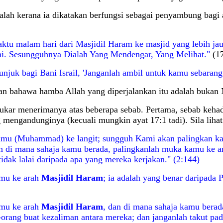
ah kerana ia dikatakan berfungsi sebagai penyambung bagi aya
tu malam hari dari Masjidil Haram ke masjid yang lebih ja
mi. Sesungguhnya Dialah Yang Mendengar, Yang Melihat."
(17
juk bagi Bani Israil, 'Janganlah ambil untuk kamu sebarang 
an bahawa hamba Allah yang diperjalankan itu adalah buka
sukar menerimanya atas beberapa sebab. Pertama, sebab keha
engandunginya (kecuali mungkin ayat 17:1 tadi). Sila lihat 
amu (Muhammad) ke langit; sungguh Kami akan palingkan ka
an di mana sahaja kamu berada, palingkanlah muka kamu ke ar
idak lalai daripada apa yang mereka kerjakan." (2:144)
amu ke arah
Masjidil Haram
; ia adalah yang benar daripada 
amu ke arah
Masjidil Haram
, dan di mana sahaja kamu bera
orang buat kezaliman antara mereka; dan janganlah takut pada