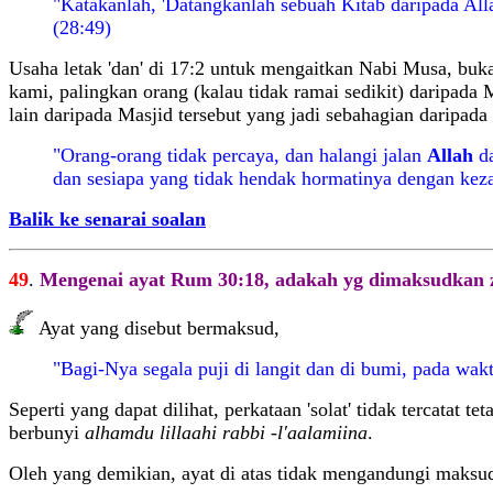
"Katakanlah, 'Datangkanlah sebuah Kitab daripada Allah
(28:49)
Usaha letak 'dan' di 17:2 untuk mengaitkan Nabi Musa, buk
kami, palingkan orang (kalau tidak ramai sedikit) daripada 
lain daripada Masjid tersebut yang jadi sebahagian daripad
"Orang-orang tidak percaya, dan halangi jalan
Allah
d
dan sesiapa yang tidak hendak hormatinya dengan ke
Balik ke senarai soalan
49
.
Mengenai ayat Rum 30:18, adakah yg dimaksudkan
Ayat yang disebut bermaksud,
"Bagi-Nya segala puji di langit dan di bumi, pada wa
Seperti yang dapat dilihat, perkataan 'solat' tidak tercatat te
berbunyi
alhamdu lillaahi rabbi -l'aalamiina
.
Oleh yang demikian, ayat di atas tidak mengandungi maksud 