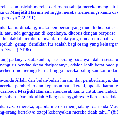
ka, dan usirlah mereka dari mana sahaja mereka mengusir ka
ka di
Masjidil Haram
sehingga mereka memerangi kamu di 
k percaya." (2:191)
 jika kamu dihalang, maka pemberian yang mudah didapati, d
it, atau ada gangguan di kepalanya, ditebus dengan berpuasa,
 hendaklah pemberiannya daripada yang mudah didapati, atau 
sepuluh, genap; demikian itu adalah bagi orang yang keluarga
an-Nya." (2:196)
g padanya. Katakanlah, 'Berperang padanya adalah sesuatu y
 mengusir
penduduknya daripadanya, adalah lebih berat pada p
berhenti memerangi kamu hingga mereka palingkan kamu darip
a-tanda Allah, dan bulan-bulan haram, dan pemberiannya, dan
reka, pemberian dan kepuasan hati. Tetapi, apabila kamu tel
 daripada
Masjidil Haram
, mendesak kamu untuk mencabul.
usuhan. Dan takutilah Allah; sesungguhnya Allah keras dala
 akan azab mereka, apabila mereka menghalangi daripada Mas
g-orang bertakwa tetapi kebanyakan mereka tidak tahu." (8: