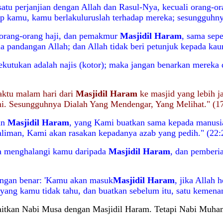
atu perjanjian dengan Allah dan Rasul-Nya, kecuali orang-o
ap kamu, kamu berlakuluruslah terhadap mereka; sesungguhny
orang-orang haji, dan pemakmur
Masjidil Haram
, sama sepe
da pandangan Allah; dan Allah tidak beri petunjuk kepada kau
ekutukan adalah najis (kotor); maka jangan benarkan mereka 
ktu malam hari dari
Masjidil Haram
ke masjid yang lebih j
mi. Sesungguhnya Dialah Yang Mendengar, Yang Melihat." (17
an
Masjidil Haram
, yang Kami buatkan sama kepada manusi
aliman, Kami akan rasakan kepadanya azab yang pedih." (22:
ka menghalangi kamu daripada
Masjidil Haram
, dan pemberi
engan benar: 'Kamu akan masuk
Masjidil Haram
, jika Allah
 yang kamu tidak tahu, dan buatkan sebelum itu, satu kemena
engaitkan Nabi Musa dengan Masjidil Haram. Tetapi Nabi Muh