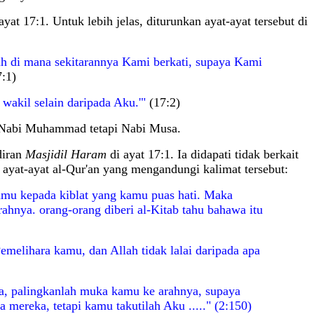
t 17:1. Untuk lebih jelas, diturunkan ayat-ayat tersebut di
uh di mana sekitarannya Kami berkati, supaya Kami
:1)
wakil selain daripada Aku.'"
(17:2)
n Nabi Muhammad tetapi Nabi Musa.
diran
Masjidil Haram
di ayat 17:1. Ia didapati tidak berkait
ayat-ayat al-Qur'an yang mengandungi kalimat tersebut:
mu kepada kiblat yang kamu puas hati. Maka
ahnya. orang-orang diberi al-Kitab tahu bahawa itu
Pemelihara kamu, dan Allah tidak lalai daripada apa
da, palingkanlah muka kamu ke arahnya, supaya
 mereka, tetapi kamu takutilah Aku ....." (2:150)