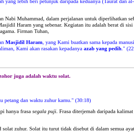
 yang lebih beri petunjuk daripada keduanya (Taurat dan al-Q
an Nabi Muhammad, dalam perjalanan untuk diperlihatkan seb
Masjidil Haram yang sebenar. Kegiatan itu adalah berat di si
a agama. Firman Tuhan,
an
Masjidil Haram
, yang Kami buatkan sama kepada manusi
zaliman, Kami akan rasakan kepadanya
azab yang pedih
." (22
zohor juga adalah waktu solat.
ktu petang dan waktu zuhur kamu." (30:18)
tapi hanya frasa
segala puji
. Frasa diterjemah daripada kalima
solat zuhur. Solat itu turut tidak disebut di dalam semua a