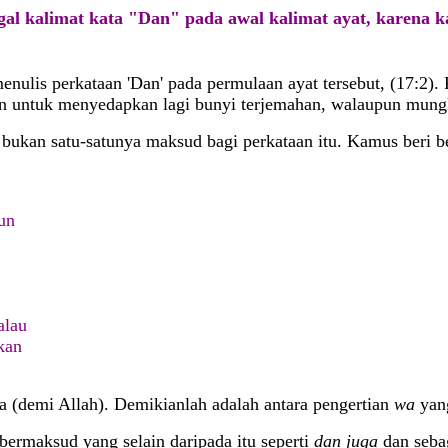
gal
kalimat kata "Dan" pada awal kalimat ayat, karena ka
enulis perkataan 'Dan' pada permulaan ayat tersebut, (17:2). 
lkan untuk menyedapkan lagi bunyi terjemahan, walaupun mun
a bukan satu-satunya maksud bagi perkataan itu. Kamus beri
pun
alau
kan
a (demi Allah). Demikianlah adalah antara pengertian
wa
yang
 bermaksud yang selain daripada itu seperti
dan juga
dan seba