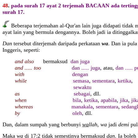
48
.
pada surah 17 ayat 2 terjemah BACAAN ada terting
surah 17.
Beberapa terjemahan al-Qur'an lain juga didapati tidak m
ayat lain yang bermula dengannya. Boleh jadi ia ditingga
Dan
tersebut diterjemah daripada perkataan
wa
. Dan ia pul
Inggeris, seperti:
and also
bermaksud
dan juga
and ..... too
dan ..... juga
, atau,
dan ..... 
with
dengan
while
semasa
,
sementara
,
ketika
,
sewaktu
as
sebagai
, dll.
when
bila
,
ketika
,
apabila
,
jika
,
jik
whereas
manakala
,
sementara
,
sedang
by
oleh
, dll.
Dan, dalam sumpah yang berbunyi
wa
llah
,
wa
jadi
demi
pul
Maka
wa
di 17:2 tidak semestinya bermaksud
dan
. Ia boleh