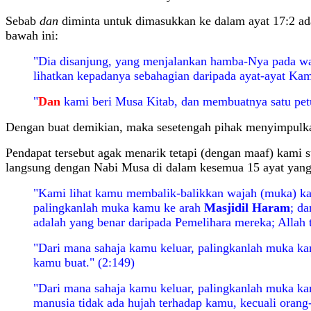
Sebab
dan
diminta untuk dimasukkan ke dalam ayat 17:2 adal
bawah ini:
"Dia disanjung, yang menjalankan hamba-Nya pada wak
lihatkan kepadanya sebahagian daripada ayat-ayat Ka
"
Dan
kami beri Musa Kitab, dan membuatnya satu petun
Dengan buat demikian, maka sesetengah pihak menyimpulk
Pendapat tersebut agak menarik tetapi (dengan maaf) kami 
langsung dengan Nabi Musa di dalam kesemua 15 ayat yang m
"Kami lihat kamu membalik-balikkan wajah (muka) k
palingkanlah muka kamu ke arah
Masjidil Haram
; d
adalah yang benar daripada Pemelihara mereka; Allah t
"Dari mana sahaja kamu keluar, palingkanlah muka k
kamu buat." (2:149)
"Dari mana sahaja kamu keluar, palingkanlah muka k
manusia tidak ada hujah terhadap kamu, kecuali orang-